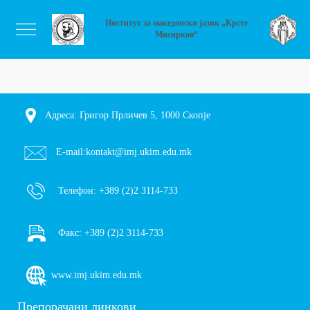
Институт за македонски јазик „Крсте
Мисирков“
Адреса: Григор Прличев 5, 1000 Скопје
E-mail:
kontakt@imj.ukim.edu.mk
Телефон:
+389 (2)2 3114-733
Факс:
+389 (2)2 3114-733
www.imj.ukim.edu.mk
Препорачани линкови