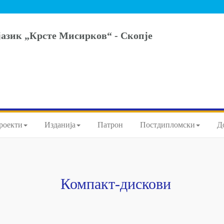
јазик „Крсте Мисирков“ - Скопје
роекти
Изданија
Патрон
Постдипломски
Д
Компакт-дискови