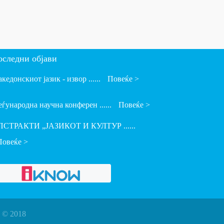
оследни објави
кедонскиот јазик - извор ......
Повеќе >
ѓународна научна конферен ......
Повеќе >
ПСТРАКТИ „ЈАЗИКОТ И КУЛТУР ......
Повеќе >
 © 2018