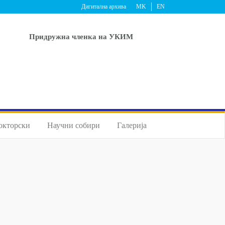
Дигитална архива
MK
EN
Придружна членка на УКИМ
окторски
Научни собири
Галерија