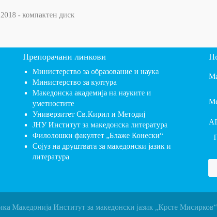
8 - компактен диск
Препорачани линкови
П
Министерство за образование и наука
Ма
Министерство за култура
Македонска академија на науките и
Ме
уметностите
Универзитет Св.Кирил и Методиј
А
ЈНУ Институт за македонска литература
Филолошки факултет „Блаже Конески“
Сојуз на друштвата за македонски јазик и
литература
ика Македонија Институт за македонски јазик „Крсте Мисирков“