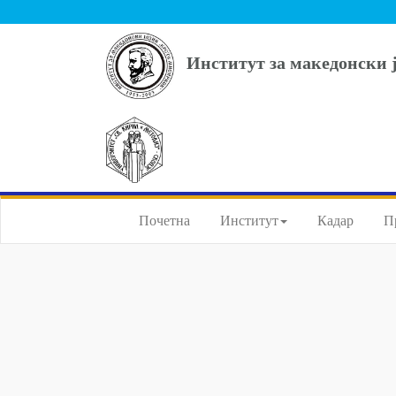
Институт за македонски 
Почетна
Институт
Кадар
П