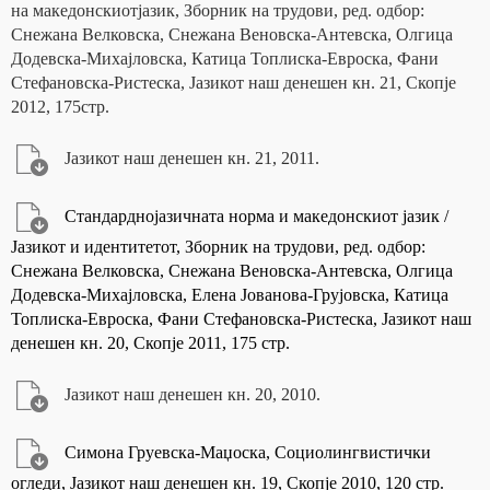
на македонскиотјазик, Зборник на трудови, ред. одбор:
Снежана Велковска, Снежана Веновска-Антевска, Олгица
Додевска-Михајловска, Катица Топлиска-Евроска, Фани
Стефановска-Ристеска, Јазикот наш денешен кн. 21, Скопје
2012, 175стр.
Јазикот наш денешен кн. 21, 2011.
Стандарднојазичната норма и македонскиот јазик /
Јазикот и идентитетот, Зборник на трудови, ред. одбор:
Снежана Велковска, Снежана Веновска-Антевска, Олгица
Додевска-Михајловска, Елена Јованова-Грујовска, Катица
Топлиска-Евроска, Фани Стефановска-Ристеска, Јазикот наш
денешен кн. 20, Скопје 2011, 175 стр.
Јазикот наш денешен кн. 20, 2010.
Симона Груевска-Маџоска, Социолингвистички
огледи, Јазикот наш денешен кн. 19, Скопје 2010, 120 стр.