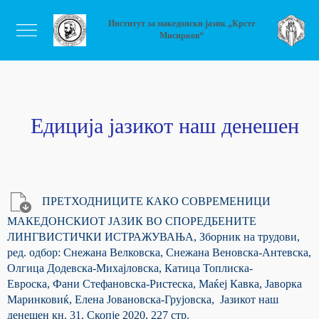
Институт за македонски јазик „Крсте
Мисирков“
Едиција јазикот наш денешен
ПРЕТХОДНИЦИТЕ КАКО СОВРЕМЕНИЦИ
МАКЕДОНСКИОТ ЈАЗИК ВО СПОРЕДБЕНИТЕ
ЛИНГВИСТИЧКИ ИСТРАЖУВАЊА, Зборник на трудови,
ред. одбор: Снежана Велковска, Снежана Веновска-Антевска,
Олгица Додевска-Михајловска, Катица Топлиска-
Евроска, Фани Стефановска-Ристеска, Маќеј Кавка, Јаворка
Маринковиќ, Елена Јовановска-Грујовска, Јазикот наш
денешен кн. 31, Скопје 2020, 227 стр.