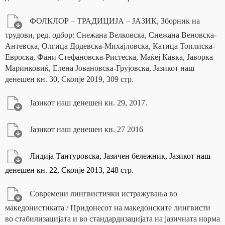
ФОЛКЛОР – ТРАДИЦИЈА – ЈАЗИК, Зборник на
трудови, ред. одбор: Снежана Велковска, Снежана Веновска-
Антевска, Олгица Додевска-Михајловска, Катица Топлиска-
Евроска, Фани Стефановска-Ристеска, Маќеј Кавка, Јаворка
Маринковиќ, Елена Јовановска-Грујовска, Јазикот наш
денешен кн. 30, Скопје 2019, 309 стр.
Јазикот наш денешен кн. 29, 2017.
Јазикот наш денешен кн. 27 2016
Лидија Тантуровска, Јазичен бележник, Јазикот наш
денешен кн. 22, Скопје 2013, 248 стр.
Современи лингвистички истражувања во
македонистиката / Придонесот на македонските лингвисти
во стабилизацијата и во стандардизацијата на јазичната норма