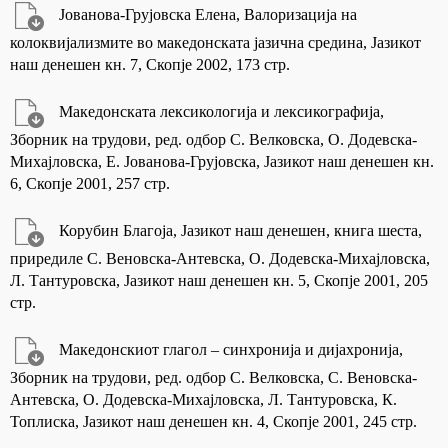
Јованова-Грујовска Елена, Валоризација на
колоквијализмите во македонската јазична средина, Јазикот
наш денешен кн. 7, Скопје 2002, 173 стр.
Македонската лексикологија и лексикографија,
Зборник на трудови, ред. одбор С. Велковска, О. Додевска-
Михајловска, Е. Јованова-Грујовска, Јазикот наш денешен кн.
6, Скопје 2001, 257 стр.
Корубин Благоја, Јазикот наш денешен, книга шеста,
приредиле С. Веновска-Антевска, О. Додевска-Михајловска,
Л. Тантуровска, Јазикот наш денешен кн. 5, Скопје 2001, 205
стр.
Македонскиот глагол – синхронија и дијахронија,
Зборник на трудови, ред. одбор С. Велковска, С. Веновска-
Антевска, О. Додевска-Михајловска, Л. Тантуровска, К.
Топлиска, Јазикот наш денешен кн. 4, Скопје 2001, 245 стр.