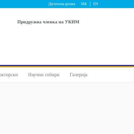
Дигитална архива
MK
EN
Придружна членка на УКИМ
окторски
Научни собири
Галерија