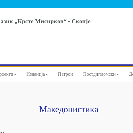
јазик „Крсте Мисирков“ - Скопје
роекти
Изданија
Патрон
Постдипломски
Д
Македонистика