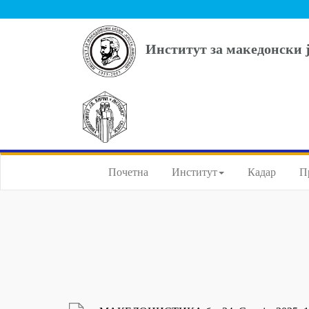
Институт за македонски 
Почетна
Институт
Кадар
П