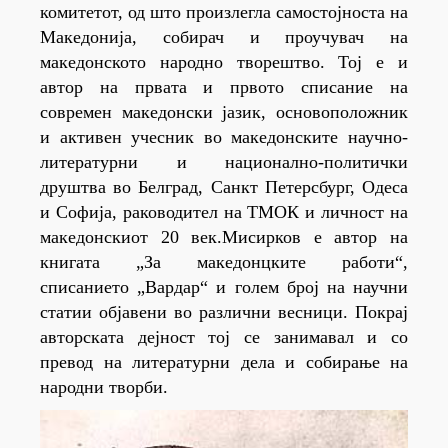
комитетот, од што произлегла самостојноста на
Македонија, собирач и проучувач на
македонското народно творештво. Тој е и
автор на првата и првото списание на
современ македонски јазик, основоположник
и активен учесник во македонските научно-
литературни и национално-политички
друштва во Белград, Санкт Петерсбург, Одеса
и Софија, раководител на ТМОК и личност на
македонскиот 20 век.Мисирков е автор на
книгата „За македонцките работи“,
списанието „Вардар“ и голем број на научни
статии објавени во различни весници. Покрај
авторската дејност тој се занимавал и со
превод на литературни дела и собирање на
народни творби.