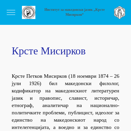
Институт за македонски јазик „Крсте
Мисирков“
Крсте Мисирков
Крсте Петков Мисирков (18 ноември 1874 – 26
јули 1926) бил македонски филолог,
кодификатор на македонскиот литературен
јазик и правопис, славист, историчар,
етнограф, аналитичар на национално-
политичките проблеми, публицист, идеолог за
единство на македонскиот народ со
интелегенцијата, а воедно и за единство со