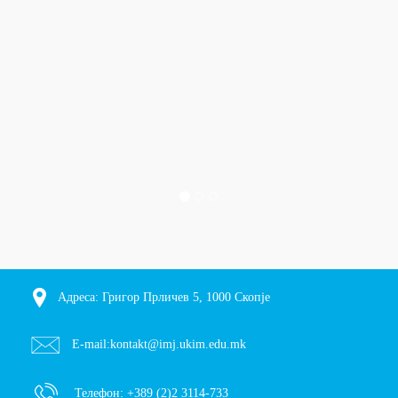
Адреса: Григор Прличев 5, 1000 Скопје
E-mail:
kontakt@imj.ukim.edu.mk
Телефон:
+389 (2)2 3114-733