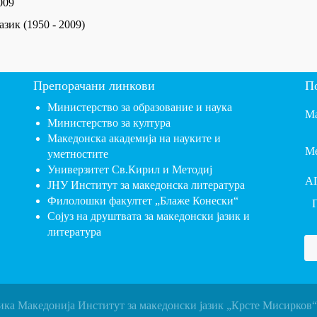
009
зик (1950 - 2009)
Препорачани линкови
П
Министерство за образование и наука
Ма
Министерство за култура
Македонска академија на науките и
Ме
уметностите
Универзитет Св.Кирил и Методиј
А
ЈНУ Институт за македонска литература
Филолошки факултет „Блаже Конески“
Сојуз на друштвата за македонски јазик и
литература
ика Македонија Институт за македонски јазик „Крсте Мисирков“