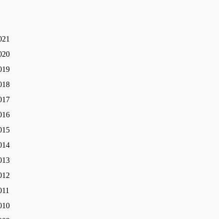
021
020
019
018
017
016
015
014
013
012
011
010