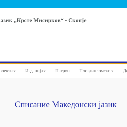
јазик „Крсте Мисирков“ - Скопје
роекти
Изданија
Патрон
Постдипломски
Д
Списание Македонски јазик