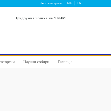
Дигитална архива
MK
EN
Придружна членка на УКИМ
окторски
Научни собири
Галерија