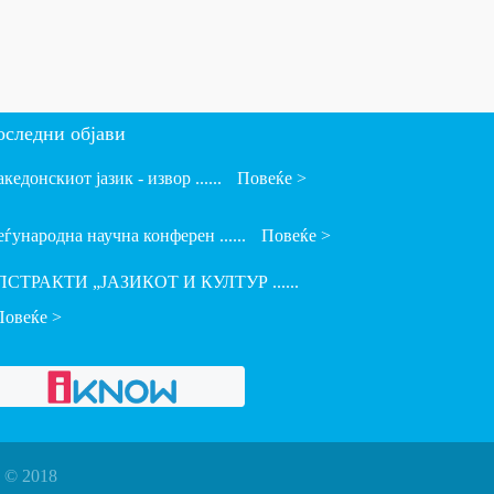
оследни објави
кедонскиот јазик - извор ......
Повеќе >
ѓународна научна конферен ......
Повеќе >
ПСТРАКТИ „ЈАЗИКОТ И КУЛТУР ......
Повеќе >
 © 2018