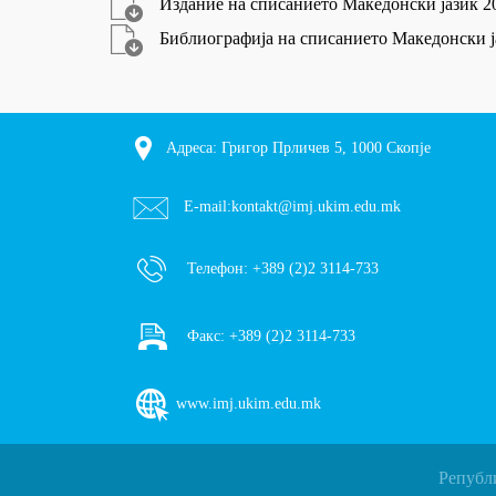
Издание на списанието Македонски јазик 2
Библиографија на списанието Македонски ја
Адреса: Григор Прличев 5, 1000 Скопје
E-mail:
kontakt@imj.ukim.edu.mk
Телефон:
+389 (2)2 3114-733
Факс:
+389 (2)2 3114-733
www.imj.ukim.edu.mk
Републ