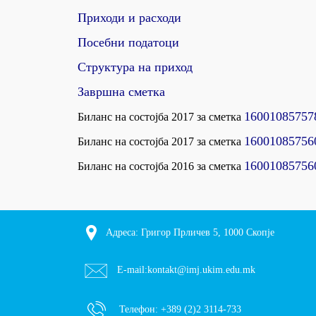
Приходи и расходи
Посебни податоци
Структура на приход
Завршна сметка
16001085757
Биланс на состојба 2017 за сметка
1600108575
Биланс на состојба 2017 за сметка
16001085756
Биланс на состојба 2016 за сметка
Адреса: Григор Прличев 5, 1000 Скопје
E-mail:
kontakt@imj.ukim.edu.mk
Телефон:
+389 (2)2 3114-733