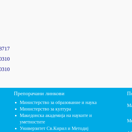
8717
60310
0310
Препорачани линкови
П
Министерство за образование и наука
Ма
Министерство за култура
Македонска академија на науките и
Ме
уметностите
Универзитет Св.Кирил и Методиј