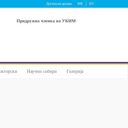
Дигитална архива
MK
EN
Придружна членка на УКИМ
окторски
Научни собири
Галерија