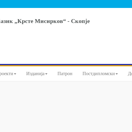
јазик „Крсте Мисирков“ - Скопје
роекти
Изданија
Патрон
Постдипломски
Д