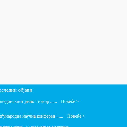
оследни објави
кедонскиот јазик - извор ......
Повеќе >
ѓународна научна конферен ......
Повеќе >