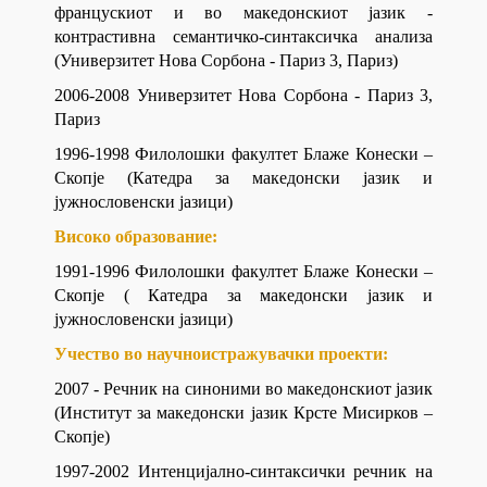
францускиот и во македонскиот јазик -
контрастивна семантичко-синтаксичка анализа
(Универзитет Нова Сорбона - Париз 3, Париз)
2006-2008 Универзитет Нова Сорбона - Париз 3,
Париз
1996-1998 Филолошки факултет Блаже Конески –
Скопје (Катедра за македонски јазик и
јужнословенски јазици)
Високо образование:
1991-1996 Филолошки факултет Блаже Конески –
Скопје ( Катедра за македонски јазик и
јужнословенски јазици)
Учество во научноистражувачки проекти:
2007 - Речник на синоними во македонскиот јазик
(Институт за македонски јазик Крсте Мисирков –
Скопје)
1997-2002 Интенцијално-синтаксички речник на