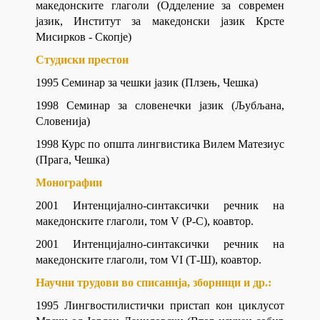
македонските глаголи (Одделение за современ
јазик, Институт за македонски јазик Крсте
Мисирков - Скопје)
Студиски престои
1995 Семинар за чешки јазик (Плзењ, Чешка)
1998 Семинар за словенечки јазик (Љубљана,
Словенија)
1998 Курс по општа лингвистика Вилем Матезиус
(Прага, Чешка)
Монографии
2001 Интенцијално-синтаксички речник на
македонските глаголи, том V (Р-С), коавтор.
2001 Интенцијално-синтаксички речник на
македонските глаголи, том VI (Т-Ш), коавтор.
Научни трудови во списанија, зборници и др.:
1995 Лингвостилистички пристап кон циклусот