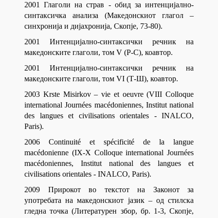
2001 Глаголи на страв - обид за интенцијално-
синтаксичка анализа (Македонскиот глагол –
синхронија и дијахронија, Скопје, 73-80).
2001 Интенцијално-синтаксички речник на
македонските глаголи, том V (Р-С), коавтор.
2001 Интенцијално-синтаксички речник на
македонските глаголи, том VI (Т-Ш), коавтор.
2003 Krste Misirkov – vie et oeuvre (VIII Colloque
international Journées macédoniennes, Institut national
des langues et civilisations orientales - INALCO,
Paris).
2006 Continuité et spécificité de la langue
macédonienne (IX-X Colloque international Journées
macédoniennes, Institut national des langues et
civilisations orientales - INALCO, Paris).
2009 Прирокот во текстот на Законот за
употребата на македонскиот јазик – од стилска
гледна точка (Литературен збор, бр. 1-3, Скопје,