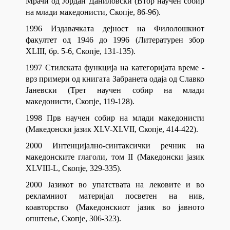
Мрачи од Јордан Даниловски (Втор научен собир
на млади македонисти, Скопје, 86-96).
1996 Издавачката дејност на Филолошкиот
факултет од 1946 до 1996 (Литературен збор
XLIII, бр. 5-6, Скопје, 131-135).
1997 Стилската функција на категоријата време -
врз примери од книгата Забранета одаја од Славко
Јаневски (Трет научен собир на млади
македонисти, Скопје, 119-128).
1998 Прв научен собир на млади македонисти
(Македонски јазик XLV-XLVII, Скопје, 414-422).
2000 Интенцијално-синтаксички речник на
македонските глаголи, том II (Македонски јазик
XLVIII-L, Скопје, 329-335).
2000 Јазикот во упатствата на лековите и во
рекламниот материјал посветен на нив,
коавторство (Македонскиот јазик во јавното
општење, Скопје, 306-323).