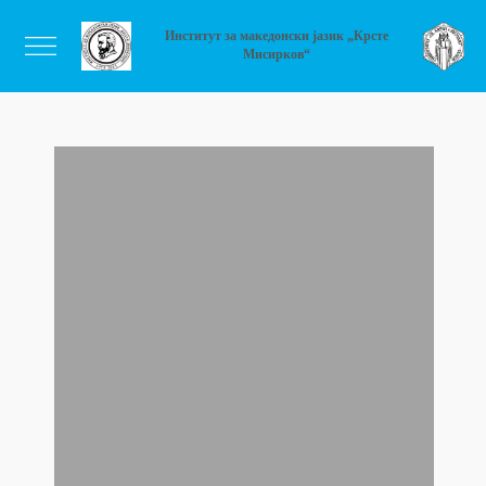
Институт за македонски јазик „Крсте
Мисирков“