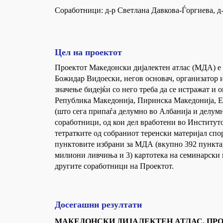
Соработници: д-р Светлана Давкова-Ѓоргиева, д
Цел на проектот
Проектот Македонски дијалектен атлас (МДА) е и
Божидар Видоески, негов основач, организатор и
значење бидејќи со него треба да се истражат и
Република Македонија, Пиринска Македонија, Ег
(што сега припаѓа делумно во Албанија и делум
соработници, од кои дел вработени во Институто
тетратките од собраниот теренски материјал сп
пунктовите избрани за МДА (вкупно 392 пункта)
милиони ливчиња и 3) картотека на семинарски 
другите соработници на Проектот.
Досегашни резултати
МАКЕДОНСКИ ДИЈАЛЕКТЕН АТЛАС, ПР