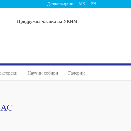
Дигитална архива
MK
EN
Придружна членка на УКИМ
окторски
Научни собири
Галерија
ЛАС