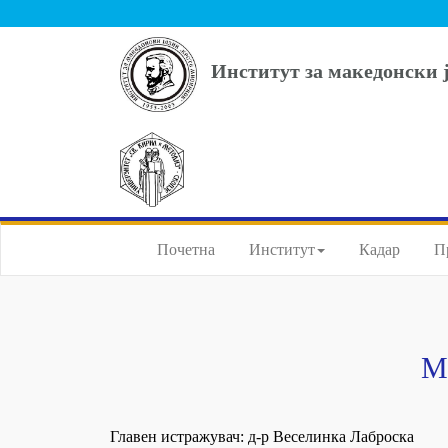
Институт за македонски 
Почетна
Институт
Кадар
П
М
Главен истражувач: д-р Веселинка Лаброска