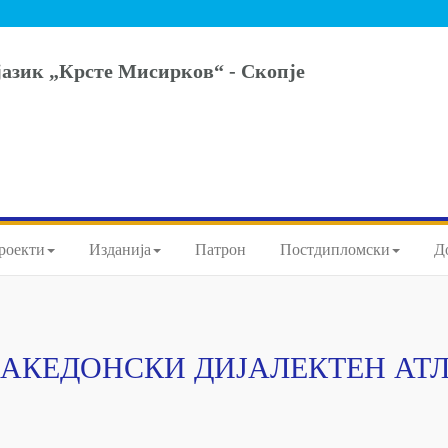
јазик „Крсте Мисирков“ - Скопје
роекти
Изданија
Патрон
Постдипломски
Д
АКЕДОНСКИ ДИЈАЛЕКТЕН АТ