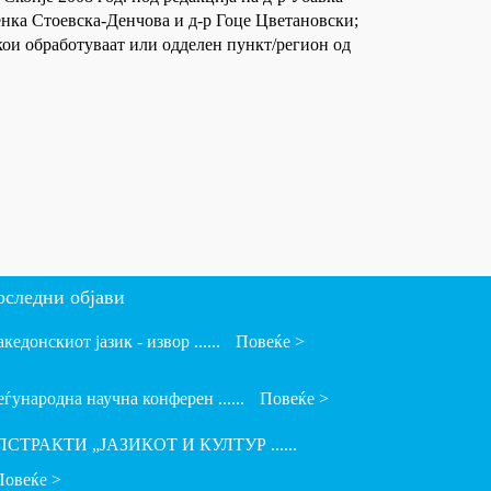
ленка Стоевска-Денчова и д-р Гоце Цветановски;
кои обработуваат или одделен пункт/регион од
оследни објави
кедонскиот јазик - извор ......
Повеќе >
ѓународна научна конферен ......
Повеќе >
ПСТРАКТИ „ЈАЗИКОТ И КУЛТУР ......
Повеќе >