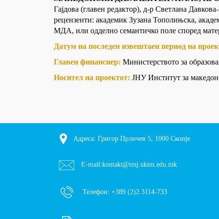
Гајдова (главен редактор), д-р Светлана Давков
рецензенти: академик Зузана Тополињска, акаде
МДА, или одделно семантичко поле според матер
Датум на последен извештаен период на прое
Главен финансиер:
Министерството за образова
Носител на проектот:
ЈНУ Институт за македон
Адреса: Григор Прличев 5, 1000 Скопје
E-mail:
kontakt@imj.ukim.edu.mk
Телефон:
+389 (2)2 3114-733