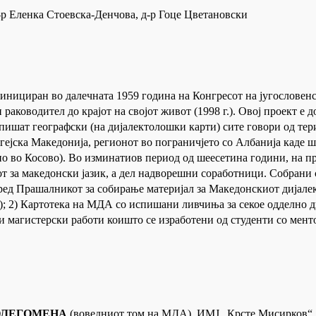
-р Еленка Стоевска-Денчова, д-р Гоце Цветановски
нициран во далечната 1959 година на Конгресот на југословенск
 раководител до крајот на својот живот (1998 г.). Овој проект е
 опишат географски (на дијалектолошки карти) сите говори од те
ејска Македонија, регионот во пограничјето со Албанија каде ш
но во Косово). Во изминатиов период од шеесетина години, на 
т за македонски јазик, а дел надворешни соработници. Собрани с
оред Прашалникот за собирање материјал за Македонскиот дијале
; 2) Картотека на МДА со испишани ливчиња за секое одделно 
и магистерски работи коишто се изработени од студенти со мен
ОЛЕГОМЕНА
(воведниот том на МДА), ИМЈ „Крсте Мисирков“, С