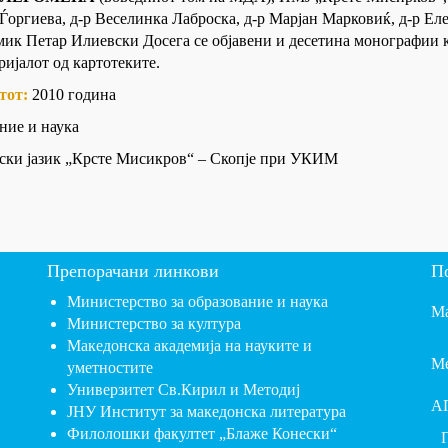
а-Ѓоргиева, д-р Веселинка Лаброска, д-р Марјан Марковиќ, д-р Е
мик Петар Илиевски Досега се објавени и десетина монографии 
ијалот од картотеките.
ктот:
2010 година
ние и наука
ски јазик „Крсте Мисикров“ – Скопје при УКИМ
Препорачани линкови
П
Министерство за образование и наука
Ма
Министерство за култура
Македонска академија на науките и
Ме
уметностите
Универзитет Св.Кирил и Методиј
А
ЈНУ Институт за македонска литература
Филолошки факултет „Блаже Конески“