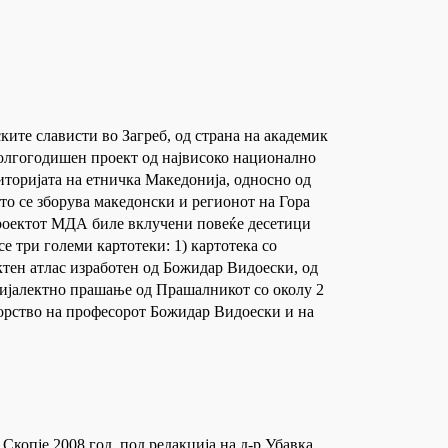
ите слависти во Загреб, од страна на академик
 долгогодишен проект од највисоко национално
риторијата на етничка Македонија, односно од
то се зборува македонски и регионот на Гора
проектот МДА биле вклучени повеќе десетици
е три големи картотеки: 1) картотека со
ктен атлас изработен од Божидар Видоески, од
дијалектно прашање од Прашалникот со околу 2
торство на професорот Божидар Видоески и на
копје 2008 год. под редакција на д-р Убавка