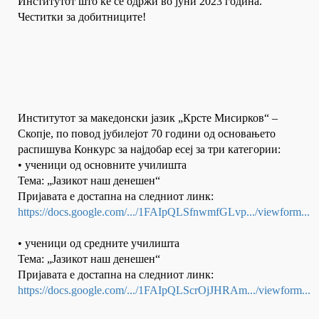
Институтот што ќе се одржи во јуни 2023 година.
Честитки за добитниците!
Институтот за македонски јазик „Крсте Мисирков“ –
Скопје, по повод јубилејот 70 години од основањето
распишува Конкурс за најдобар есеј за три категории:
• ученици од основните училишта
Тема: „Јазикот наш денешен“
Пријавата е достапна на следниот линк:
https://docs.google.com/.../1FAIpQLSfnwmfGLvp.../viewform...
• ученици од средните училишта
Тема: „Јазикот наш денешен“
Пријавата е достапна на следниот линк:
https://docs.google.com/.../1FAIpQLScrOjJHRAm.../viewform...