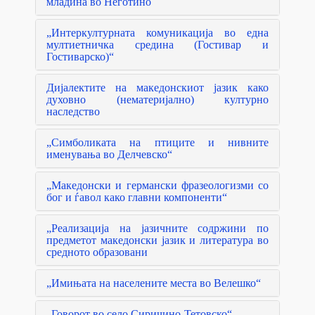
младина во Неготино
„Интеркултурната комуникација во една
мултиетничка средина (Гостивар и
Гостиварско)“
Дијалектите на македонскиот јазик како
духовно (нематеријално) културно
наследство
„Симболиката на птиците и нивните
именувања во Делчевско“
„Македонски и германски фразеологизми со
бог и ѓавол како главни компоненти“
„Реализација на јазичните содржини по
предметот македонски јазик и литература во
средното образовани
„Имињата на населените места во Велешко“
„Говорот во село Сиричино-Тетовско“