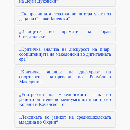
на Дејан Дуковски“
„Експресивната лексика во литературата за
деца на Славко Јаневски“
„Извиците во драмите на Горан
Стефановски“
„Критичка анализа на дискурсот на пиар-
соопштенијата на македонски во дигиталната
ера“
„Критичка анализа на дискурсот на
спортските натпревари во Република
Македонија“
„Употребата на македонскиот јазик во
јавното општење во медиумскиот простор во
Кочани и Кочанско – с
„Лексиката во јазикот на средношколската
младина во Охрид“