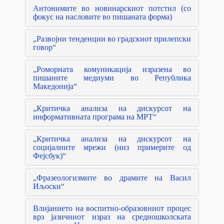
Антонимите во новинарскиот потстил (со
фокус на насловите во пишаната форма)
„Развојни тенденции во градскиот прилепски
говор“
„Роморната комуникација изразена во
пишаните медиуми во Република
Македонија“
„Критичка анализа на дискурсот на
информативната програма на МРТ“
„Критичка анализа на дискурсот на
социјалните мрежи (низ примерите од
Фејсбук)“
„Фразеологизмите во драмите на Васил
Иљоски“
Влијанието на воспитно-образовниот процес
врз јазичниот израз на средношколската