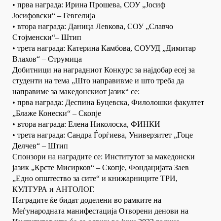
• првa награда: Ирина Прошева, СОУ „Јосиф
Јосифовски“ – Гевгелија
• вторa награда: Даница Левкова, СОУ „Славчо
Стојменски“– Штип
• третa награда: Катерина Камбова, СОУУД „Димитар
Влахов“ – Струмица
Добитници на наградниот Конкурс за најдобар есеј за
студенти на тема „Што направивме и што треба да
направиме за македонскиот јазик“ се:
• првa награда: Деспина Буцевска, Филолошки факултет
„Блаже Конески“ – Скопје
• втора награда: Елена Николоска, ФИНКИ
• трета награда: Сандра Ѓорѓиева, Универзитет „Гоце
Делчев“ – Штип
Спонзори на наградите се: Институтот за македонски
јазик „Крсте Мисирков“ – Скопје, Фондацијата Заев
„Едно општество за сите“ и книжарниците ТРИ,
КУЛТУРА и АНТОЛОГ.
Наградите ќе бидат доделени во рамките на
Меѓународната манифестација Отворени денови на