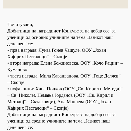
Почитувани,
Добитници на наградниот Конкурс за најдобар есеј за
ученици од основно училиште на тема „Јазикот наш
денешен“ се:
• првa награда: Луиза Гонев Чашуле, ООУ „Јохан
Хајнрих Песталоци“ – Скопје
• вторa награда: Елена Божиновска, ООУ „Кочо Рацин“ –
Куманово
• третa награда: Мила Караиванова, ООУ „Гоце Делчев“
– Скопје
• пофалници: Хана Поцков (ООУ „Св. Кирил и Методиј“
– Св. Николе), Немања Јорданов (ООУ „Св. Кирил и
Методиј“ – Сктајковци), Ана Манчева (ООУ „Јохан
Хајнрих Песталоци“ – Скопје)
Добитници на наградниот Конкурс за најдобар есеј за
ученици од средно училиште на тема „Јазикот наш
денешен“ се: