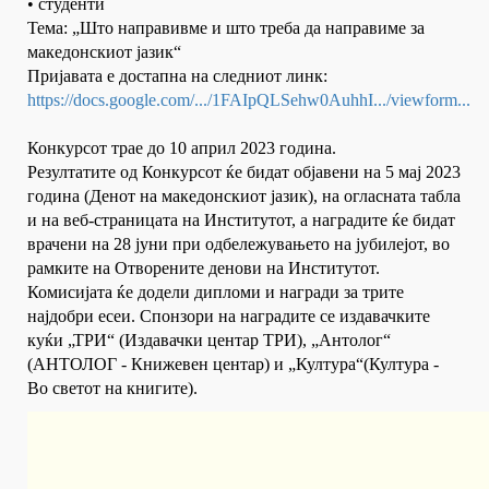
• студенти
Тема: „Што направивме и што треба да направиме за
македонскиот јазик“
Пријавата е достапна на следниот линк:
https://docs.google.com/.../1FAIpQLSehw0AuhhI.../viewform...
Конкурсот трае до 10 април 2023 година.
Резултатите од Конкурсот ќе бидат објавени на 5 мај 2023
година (Денот на македонскиот јазик), на огласната табла
и на веб-страницата на Институтот, а наградите ќе бидат
врачени на 28 јуни при одбележувањето на јубилејот, во
рамките на Отворените денови на Институтот.
Комисијата ќе додели дипломи и награди за трите
најдобри есеи. Спонзори на наградите се издавачките
куќи „ТРИ“ (Издавачки центар ТРИ), „Антолог“
(АНТОЛОГ - Книжевен центар) и „Култура“(Култура -
Во светот на книгите).