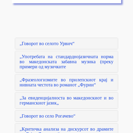
„Говорот во селото Урвич“
„Употребата на стандарднојазичната норма
во македонската забавна музика (преку
примери од музичките
„Фразеологизмите во прилепскиот крај и
нивната честота во романот „Фурии“
„За евиденцијалноста во македонскиот и во
германскиот јазик„
„Говорот во село Рогачево“
„Критичка анализа на дискурсот во драмите