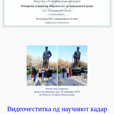
Видеочеститка од научниот кадар